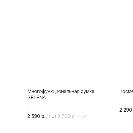
Многофункциональная сумка
Косм
SELENA
NEBUL
2 290
означ
2 590
р.
3 790
р.
/
1 шт
/
1 шт