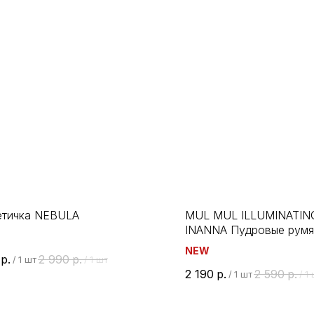
етичка NEBULA
MUL MUL ILLUMINATIN
INANNA Пудровые румя
перламутровыми пигме
A ( * что в переводе с латыни
NEW
р.
2 990
р.
/
1 шт
/
1 шт
ает облака).
2 190
р.
2 590
р.
/
1 шт
/
1 