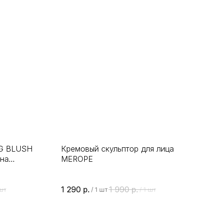
G BLUSH
Кремовый скульптор для лица
на
MEROPE
нтами
1 290
р.
1 990
р.
шт
/
1 шт
/
1 шт