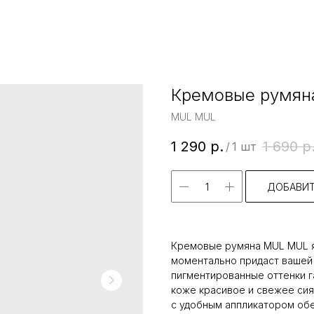
Кремовые румян
MUL MUL
1 290
р.
1 690
р
/
1 шт
ДОБАВИТ
Кремовые румяна MUL MUL я
моментально придаст вашей 
пигментированные оттенки 
коже красивое и свежее сия
с удобным аппликатором обе